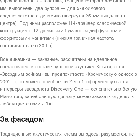
упрочненного АБС-пластика, толщина которого достигает 30
мм, выполнены два рупора — для 5-дюймового
среднечастотного динамика (вверху) и 25-мм пищалки (в
центре). Под ними расположен НЧ-драйвер классической
конструкции: с 12-дюймовым бумажным диффузором и
ферритовыми магнитами (нижняя граничная частота
составляет всего 30 Гц).
Все динамики — заказные, рассчитаны на идеальное
согласование в составе рупорной акустики. Кстати, если
«Звездным войнам» вы предпочитаете «Космическую одиссею
2001 г.», то можете приобрести Zero 1, оформленную а-ля
интерьеры звездолета Discovery One — ослепительно белую.
Мало того, за небольшую доплату можно заказать отделку в
любом цвете гаммы RAL.
За фасадом
Традиционных акустических клемм вы здесь, разумеется, не