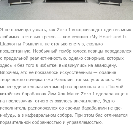
Я не преминул узнать, как Zero 1 воспроизведет один из моих
любимых тестовых треков — композицию «My Heart and I»
Шарлотты Рэмплинг, не столько спетую, сколько
прошептанную. Необычный тембр голоса певицы передавался
с предельной реалистичностью, однако сонорные, которых
здесь и без того в избытке, выдвинулись на авансцену.
Впрочем, это не показалось искусственным — обаяние
творческого почерка г-жи Рэмплинг только усилилось. Не
менее удивительная метаморфоза произошла и с «Поэмой
китайских барабанов» Йим Хок-Мана: Zero 1 сделала акцент
на послезвучия, отчего сложилось впечатление, будто
исполнитель расположился со своими барабанами не где-
нибудь, а в кафедральном соборе. При этом бас отличается
поразительной собранностью и управляемостью.