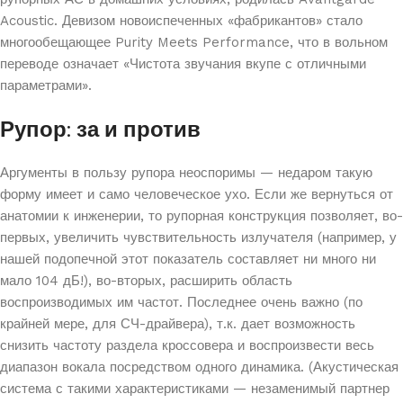
Acoustic. Девизом новоиспеченных «фабрикантов» стало
многообещающее Purity Meets Performance, что в вольном
переводе означает «Чистота звучания вкупе с отличными
параметрами».
Рупор: за и против
Аргументы в пользу рупора неоспоримы — недаром такую
форму имеет и само человеческое ухо. Если же вернуться от
анатомии к инженерии, то рупорная конструкция позволяет, во-
первых, увеличить чувствительность излучателя (например, у
нашей подопечной этот показатель составляет ни много ни
мало 104 дБ!), во-вторых, расширить область
воспроизводимых им частот. Последнее очень важно (по
крайней мере, для СЧ-драйвера), т.к. дает возможность
снизить частоту раздела кроссовера и воспроизвести весь
диапазон вокала посредством одного динамика. (Акустическая
система с такими характеристиками — незаменимый партнер