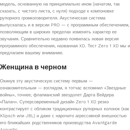
модель, основанную на принципиально ином (начатом, так
сказать, с чистого листа, с нуля) подходе к компоновке
рупорного громкоговорителя. Акустическая система
выпускалась и в версии PRO — с программным обеспечением,
позволяющим в широких пределах изменять характер ее
звучания. Сравнительно недавно появилась новая версия
программного обеспечения, названная XD. Тест Zero 1 XD мы и
предлагаем вашему вниманию.
Женщина в черном
Окинув эту акустическую систему первым —
ознакомительным — взглядом, я тотчас вспомнил «Звездные
войны», точнее, флагманский звездолет Дарта Вейдера
«Палач». Суперсовременный дизайн Zero 1 XD резко
контрастирует с обликом традиционных рупорных колонок (как
Klipsch или JBL) и даже с нарочито агрессивной внешностью
его ближайших родственников производства Avantgarde
Acoustic.