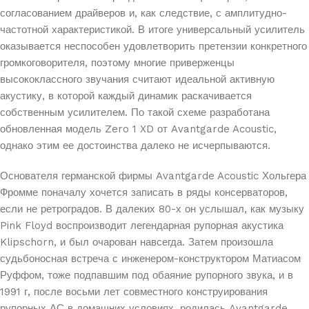
согласованием драйверов и, как следствие, с амплитудно-
частотной характеристикой. В итоге универсальный усилитель
оказывается неспособен удовлетворить претензии конкретного
громкоговорителя, поэтому многие приверженцы
высококлассного звучания считают идеальной активную
акустику, в которой каждый динамик раскачивается
собственным усилителем. По такой схеме разработана
обновленная модель Zero 1 XD от Avantgarde Acoustic,
однако этим ее достоинства далеко не исчерпываются.
Основателя германской фирмы Avantgarde Acoustic Хольгера
Фромме поначалу хочется записать в ряды консерваторов,
если не ретроградов. В далеких 80-х он услышал, как музыку
Pink Floyd воспроизводит легендарная рупорная акустика
Klipschorn, и был очарован навсегда. Затем произошла
судьбоносная встреча с инженером-конструктором Матиасом
Руффом, тоже подпавшим под обаяние рупорного звука, и в
1991 г, после восьми лет совместного конструирования
рупорных АС в домашних условиях, родилась Avantgarde