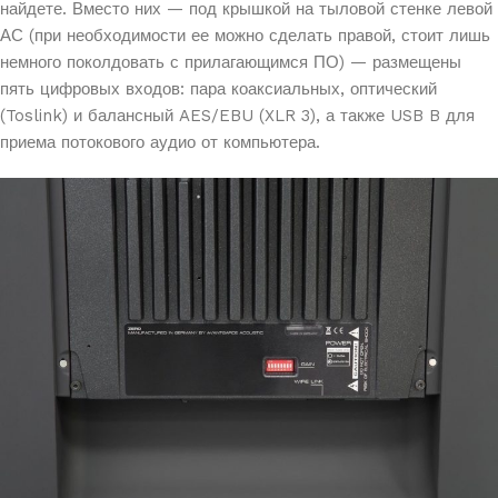
найдете. Вместо них — под крышкой на тыловой стенке левой
АС (при необходимости ее можно сделать правой, стоит лишь
немного поколдовать с прилагающимся ПО) — размещены
пять цифровых входов: пара коаксиальных, оптический
(Toslink) и балансный AES/EBU (XLR 3), а также USB B для
приема потокового аудио от компьютера.