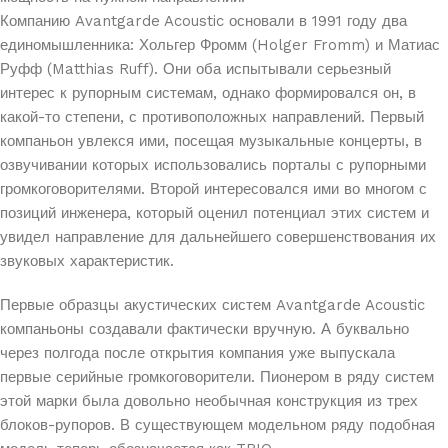
Компанию Avantgarde Acoustic основали в 1991 году два
единомышленника: Хольгер Фромм (Holger Fromm) и Матиас
Руфф (Matthias Ruff). Они оба испытывали серьезный
интерес к рупорным системам, однако формировался он, в
какой-то степени, с противоположных направлений. Первый
компаньон увлекся ими, посещая музыкальные концерты, в
озвучивании которых использовались порталы с рупорными
громкоговорителями. Второй интересовался ими во многом с
позиций инженера, который оценил потенциал этих систем и
увидел направление для дальнейшего совершенствования их
звуковых характеристик.
Первые образцы акустических систем Avantgarde Acoustic
компаньоны создавали фактически вручную. А буквально
через полгода после открытия компания уже выпускала
первые серийные громкоговорители. Пионером в ряду систем
этой марки была довольно необычная конструкция из трех
блоков-рупоров. В существующем модельном ряду подобная