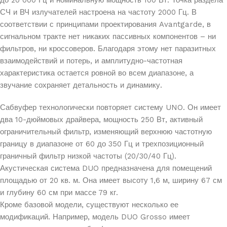
до 20 000 Гц и номинальную мощность 100 Вт. Точка раздела
СЧ и ВЧ излучателей настроена на частоту 2000 Гц. В
соответствии с принципами проектирования Avantgarde, в
сигнальном тракте нет никаких пассивных компонентов – ни
фильтров, ни кроссоверов. Благодаря этому нет паразитных
взаимодействий и потерь, и амплитудно-частотная
характеристика остается ровной во всем диапазоне, а
звучание сохраняет детальность и динамику.
Сабвуфер технологически повторяет систему UNO. Он имеет
два 10-дюймовых драйвера, мощность 250 Вт, активный
ограничительный фильтр, изменяющий верхнюю частотную
границу в диапазоне от 60 до 350 Гц и трехпозиционный
граничный фильтр низкой частоты (20/30/40 Гц).
Акустическая система DUO предназначена для помещений
площадью от 20 кв. м. Она имеет высоту 1,6 м, ширину 67 см
и глубину 60 см при массе 79 кг.
Кроме базовой модели, существуют несколько ее
модификаций. Например, модель DUO Grosso имеет