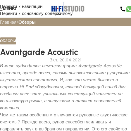
Перейти к навигации
Блог
МЕНЮ
Перейти к основному содержимому
Главная
/
Обзоры
ОБЗОРЫ
Avantgarde Acoustic
Вкл. 20.04.2021
В мире аудиофилов немецкая фирма
Avantgarde
Acoustic
известна, прежде всего, своими высококлассными рупорными
акустическими системами. И, как это часто бывает в
отрасли
Hi
End оборудования, главной движущей силой для
создания всех этих уникальных конструкций является не
конъюнктура рынка, а энтузиазм и талант основателей
компании.
Чем же таким особенным отличаются рупорные акустические
системы? Прежде всего, рупор способен усиливать и
направлять звук в выбранном направлении. Это его свойство