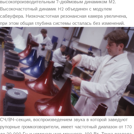
высокопроизводительным 7-дюймовым динамиком M2.
Высокочастотный динамик H2 объединен с модулем
сабвуфера. Низкочастотная резонансная камера увеличена,
при этом общая глубина системы осталась без изменений.
СЧ/ВЧ-секция, воспроизведением звука в которой заведуют
рупорные громкоговорители, имеет частотный диапазон от 170