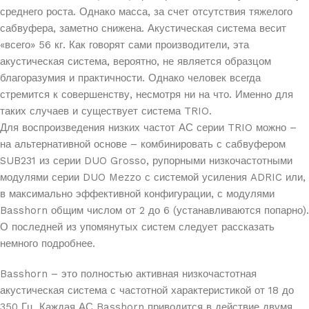
среднего роста. Однако масса, за счет отсутствия тяжелого
сабвуфера, заметно снижена. Акустическая система весит
«всего» 56 кг. Как говорят сами производители, эта
акустическая система, вероятно, не является образцом
благоразумия и практичности. Однако человек всегда
стремится к совершенству, несмотря ни на что. Именно для
таких случаев и существует система TRIO.
Для воспроизведения низких частот АС серии TRIO можно –
на альтернативной основе – комбинировать с сабвуфером
SUB231 из серии DUO Grosso, рупорными низкочастотными
модулями серии DUO Mezzo с системой усиления ADRIC или,
в максимально эффективной конфигурации, с модулями
Basshorn общим числом от 2 до 6 (устанавливаются попарно).
О последней из упомянутых систем следует рассказать
немного подробнее.
Basshorn – это полностью активная низкочастотная
акустическая система с частотной характеристикой от 18 до
350 Гц. Каждая АС Basshorn приводится в действие двумя