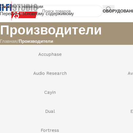
Перейти к навигации
ОБОРУДОВАН
Перейти к основному содержимому
Производители
Главная
/
Производители
Accuphase
Audio Research
Av
Cayin
Dual
E
Fortress