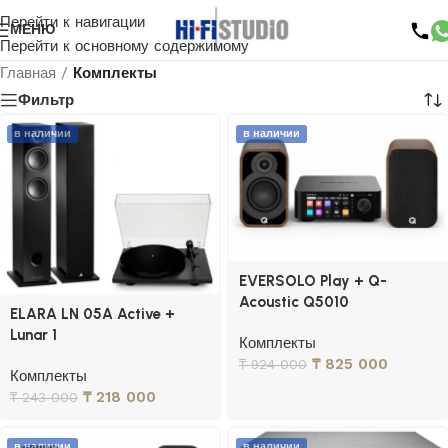
Перейти к навигации
МЕНЮ
Перейти к основному содержимому
Главная
/
Комплекты
Фильтр
в наличии
в наличии
EVERSOLO Play + Q-
Acoustic Q5010
ELARA LN 05A Active +
Lunar 1
Комплекты
₸
825 000
₸
924 000
Комплекты
₸
218 000
₸
243 000
в наличии
в наличии