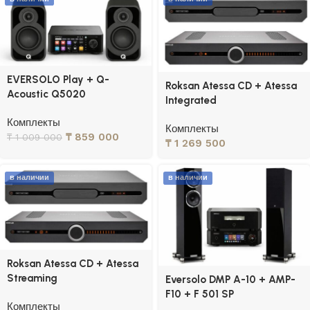
EVERSOLO Play + Q-
Roksan Atessa CD + Atessa
Acoustic Q5020
Integrated
Комплекты
Комплекты
₸
859 000
₸
1 009 000
₸
1 269 500
в наличии
в наличии
Roksan Atessa CD + Atessa
Streaming
Eversolo DMP A-10 + AMP-
F10 + F 501 SP
Комплекты