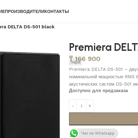
ИЕ
ПРОИЗВОДИТЕЛИ
КОНТАКТЫ
era DELTA DS-501 black
Premiera DELT
₸
166 900
пара
Premiera DELTA DS-501 – двух
номинальной мощностью RMS 60
акустических систем DS-501 и
Доступно для предзаказа
Чат по Whatsapp