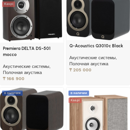
Kaspi
Q-Acoustics Q3010c Black
Premiera DELTA DS-501
mocco
Акустические системы
,
Полочная акустика
Акустические системы
,
₸
205 000
Полочная акустика
₸
166 900
в наличии
в наличии
Kaspi