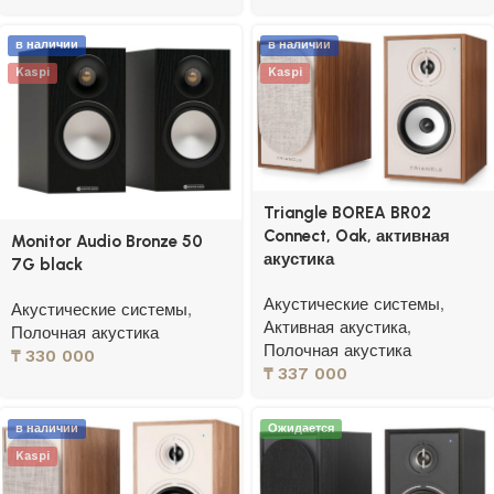
в наличии
в наличии
Kaspi
Kaspi
Triangle BOREA BR02
Connect, Oak, активная
Monitor Audio Bronze 50
акустика
7G black
Акустические системы
,
Акустические системы
,
Активная акустика
,
Полочная акустика
Полочная акустика
₸
330 000
₸
337 000
в наличии
Ожидается
Kaspi