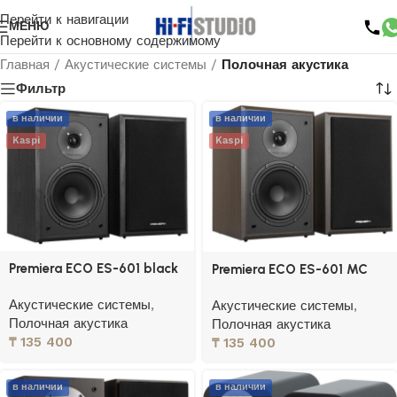
Перейти к навигации
МЕНЮ
Перейти к основному содержимому
Главная
/
Акустические системы
/
Полочная акустика
Фильтр
в наличии
в наличии
Kaspi
Kaspi
Premiera ECO ES-601 black
Premiera ECO ES-601 MC
Акустические системы
,
Акустические системы
,
Полочная акустика
Полочная акустика
₸
135 400
₸
135 400
в наличии
в наличии