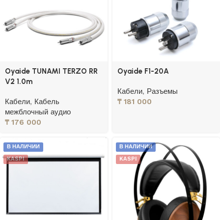
Oyaide TUNAMI TERZO RR
Oyaide F1-20A
V2 1.0m
Кабели
,
Разъемы
Кабели
,
Кабель
₸
181 000
межблочный аудио
₸
176 000
В НАЛИЧИИ
В НАЛИЧИИ
KASPI
KASPI