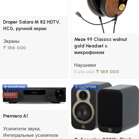
Draper Salara M 82 HDTV,
HCG, ручной экран
Meze 99 Classics walnut
Экраны
gold Headset с
₸
186 000
микрофоном
Наушники
₸
189 000
₸
210 000
В НАЛИЧИИ
В НАЛИЧИИ
KASPI
Premiera A1
Усилители звука
,
Интегральные усилители