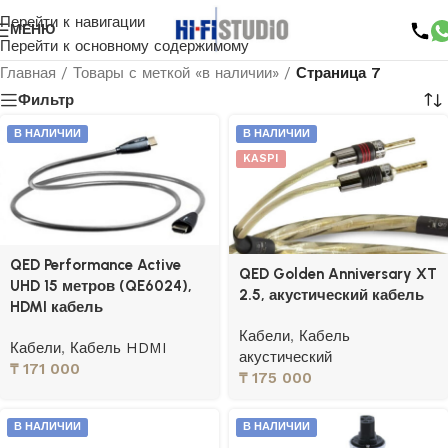
Перейти к навигации
МЕНЮ
Перейти к основному содержимому
Главная
/
Товары с меткой «в наличии»
/
Страница 7
Фильтр
В НАЛИЧИИ
В НАЛИЧИИ
KASPI
QED Performance Active
QED Golden Anniversary XT
UHD 15 метров (QE6024),
2.5, акустический кабель
HDMI кабель
Кабели
,
Кабель
Кабели
,
Кабель HDMI
акустический
₸
171 000
₸
175 000
В НАЛИЧИИ
В НАЛИЧИИ