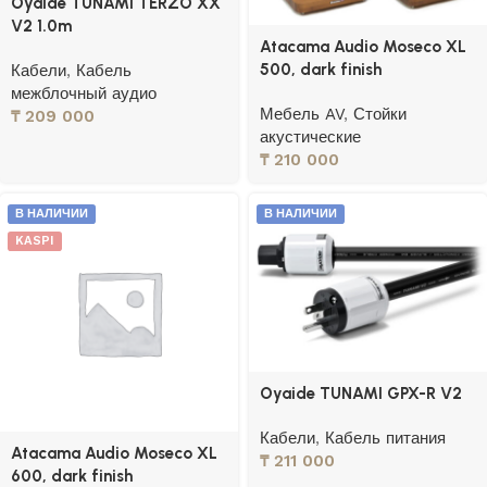
Oyaide TUNAMI TERZO XX
V2 1.0m
Atacama Audio Moseco XL
500, dark finish
Кабели
,
Кабель
межблочный аудио
Мебель AV
,
Стойки
₸
209 000
акустические
₸
210 000
В НАЛИЧИИ
В НАЛИЧИИ
KASPI
Oyaide TUNAMI GPX-R V2
Кабели
,
Кабель питания
Atacama Audio Moseco XL
₸
211 000
600, dark finish