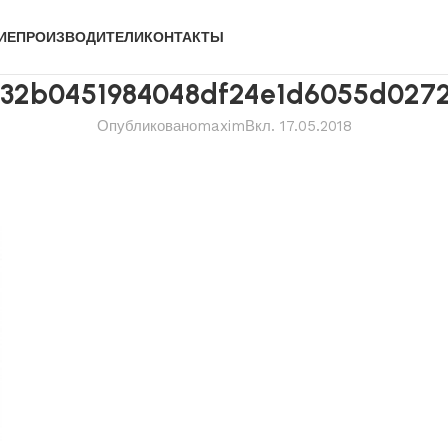
ИЕ
ПРОИЗВОДИТЕЛИ
КОНТАКТЫ
f32b0451984048df24e1d6055d0272
Опубликовано
maxim
Вкл. 17.05.2018