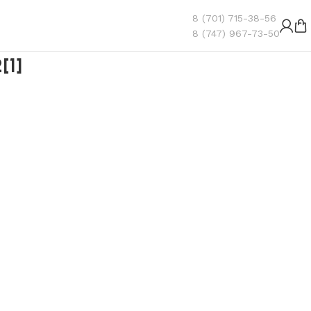
8 (701) 715-38-56
8 (747) 967-73-50
[1]