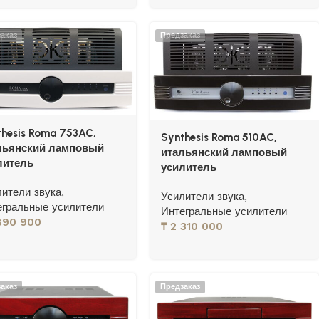
аказ
Предзаказ
thesis Roma 753AC,
Synthesis Roma 510AC,
льянский ламповый
итальянский ламповый
литель
усилитель
лители звука
,
Усилители звука
,
егральные усилители
Интегральные усилители
890 900
₸
2 310 000
аказ
Предзаказ