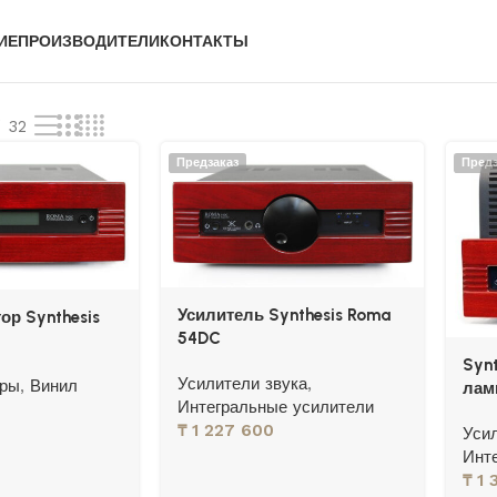
ИЕ
ПРОИЗВОДИТЕЛИ
КОНТАКТЫ
32
Предзаказ
Предз
Усилитель Synthesis Roma
ор Synthesis
54DC
Syn
Усилители звука
,
оры
,
Винил
лам
Интегральные усилители
₸
1 227 600
Уси
Инт
₸
1 