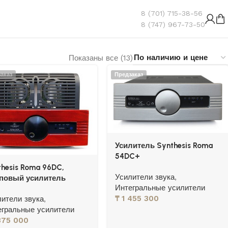
8 (701) 715-38-56
8 (747) 967-73-50
Показаны все (13)
аказ
Предзаказ
Усилитель Synthesis Roma
54DC+
thesis Roma 96DC,
Усилители звука
,
повый усилитель
Интегральные усилители
₸
1 455 300
лители звука
,
егральные усилители
375 000