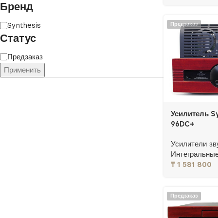
Бренд
Предзаказ
Synthesis
Статус
Предзаказ
Применить
Усилитель Sy
96DC+
Усилители зв
Интегральные
₸
1 581 800
Предзаказ