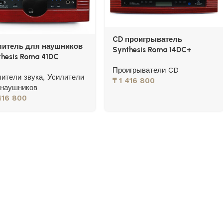
CD проигрыватель
литель для наушников
Synthesis Roma 14DC+
thesis Roma 41DC
Проигрыватели CD
лители звука
,
Усилители
₸
1 416 800
 наушников
416 800