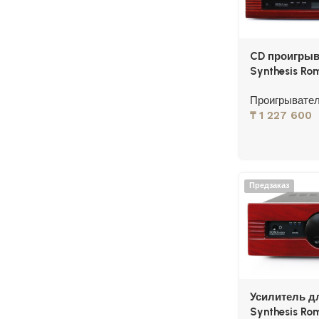
CD проигрыв
Synthesis Ro
Проигрывате
₸
1 227 600
Предзаказ
Усилитель д
Synthesis Ro