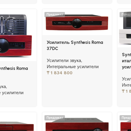
Предзаказ
Предз
Усилитель Synthesis Roma
37DC
Syn
Усилители звука
,
ита
Интегральные усилители
уси
nthesis Roma
₸
1 834 800
Уси
Инт
ука
,
₸
1 
 усилители
Предзаказ
Предз