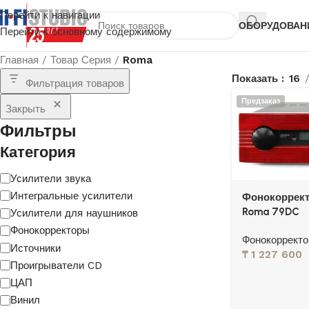
Перейти к навигации
ОБОРУДОВАН
Перейти к основному содержимому
Главная
/
Товар Серия
/
Roma
Показать
16
Фильтрация товаров
Предзаказ
Закрыть
Фильтры
Категория
Усилители звука
Интегральные усилители
Фонокоррект
Roma 79DC
Усилители для наушников
Фонокорректоры
Фонокоррект
Источники
₸
1 227 600
Проигрыватели CD
ЦАП
Винил