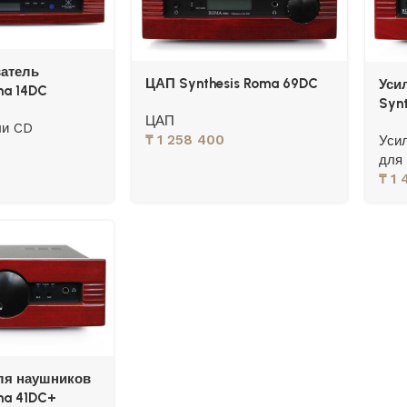
атель
ЦАП Synthesis Roma 69DC
Уси
ma 14DC
Syn
ЦАП
ли CD
₸
1 258 400
Уси
для
₸
1 
ля наушников
ma 41DC+