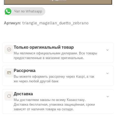
Чат по Whatsapp
Артикул:
triangle_magellan_duetto_zebrano
Только оригинальный товар
Мы являемся официальными дилерами. Все товары
предоставленные в магазине оригинальные.
Как мы проверяем оригинальность
Рассрочка
Вы можете оформить рассрочку через Kaspi, а так
же через любой другой банк
Сертифицированные поставки
Удобные платежные решения
Работаем только с официальными дистрибьюторами
Доставка
Мы доставляем заказы по всему Казахстану.
Многоступенчатая проверка
Доставка бесплатная, упаковка защищённая, сроки
Контроль документов и комплектации каждого
Выбор способа оплаты
зависят от наличия товара на складе.
товара
Рассрочка или кредит — на ваше усмотрение