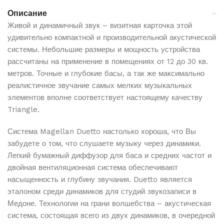
Подробнее о доставке
Контроль качества
Описание
Прозрачные условия
Проверка упаковки и внешнего вида перед отправкой
Живой и динамичный звук – визитная карточка этой
Все параметры видны до подтверждения
удивительно компактной и производительной акустической
Бесплатная доставка
системы. Небольшие размеры и мощность устройства
Доставка по всему Казахстану абсолютно бесплатно
для всех заказов
рассчитаны на применение в помещениях от 12 до 30 кв.
Kaspi
метров. Точные и глубокие басы, а так же максимально
Защищенная упаковка
реалистичное звучание самых мелких музыкальных
Все товары упаковываются в надежные материалы
элементов вполне соответствует настоящему качеству
для сохранности при транспортировке
Triangle.
Сроки доставки
Доставка от 1 до 5 рабочих дней в зависимости от
Система Magellan Duetto настолько хороша, что Вы
наличия товара на складе
забудете о том, что слушаете музыку через динамики.
Отслеживание заказа
Легкий бумажный диффузор для баса и средних частот и
Вы можете отслеживать статус вашего заказа в
двойная вентиляционная система обеспечивают
личном кабинете
насыщенность и глубину звучания. Duetto является
эталоном среди динамиков для студий звукозаписи в
Медоне. Технологии на грани волшебства – акустическая
Подробнее об условиях доставки и работе служб вы
система, состоящая всего из двух динамиков, в очередной
можете узнать на странице
Оплата и доставка
.