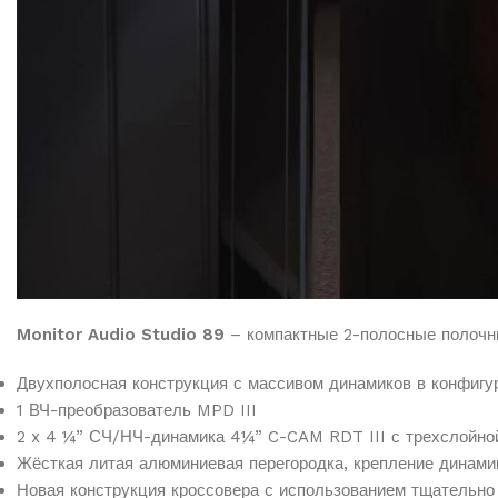
Monitor Audio Studio 89
– компактные 2-полосные полочны
Двухполосная конструкция с массивом динамиков в конфиг
1 ВЧ-преобразователь MPD III
2 x 4 ¼” СЧ/НЧ-динамика 4¼” C-CAM RDT III с трехслойно
Жёсткая литая алюминиевая перегородка, крепление динами
Новая конструкция кроссовера с использованием тщательно