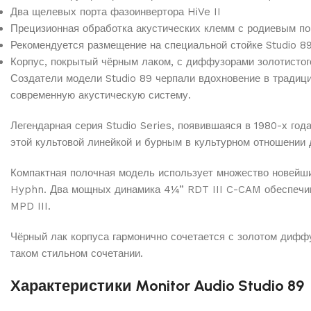
Два щелевых порта фазоинвертора HiVe II
Прецизионная обработка акустических клемм с родиевым п
Рекомендуется размещение на специальной стойке Studio 89
Корпус, покрытый чёрным лаком, с диффузорами золотистог
Создатели модели Studio 89 черпали вдохновение в традици
современную акустическую систему.
Легендарная серия Studio Series, появившаяся в 1980-х год
этой культовой линейкой и бурным в культурном отношении 
Компактная полочная модель использует множество новейших
Hyphn. Два мощных динамика 4¼” RDT III C-CAM обеспечива
MPD III.
Чёрный лак корпуса гармонично сочетается с золотом диффу
таком стильном сочетании.
Характеристики Monitor Audio Studio 89