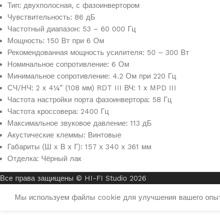
Тип: двухполосная, с фазоинвертором
Чувствительность: 86 дБ
Частотный диапазон: 53 – 60 000 Гц
Мощность: 150 Вт при 6 Ом
Рекомендованная мощность усилителя: 50 – 300 Вт
Номинальное сопротивление: 6 Ом
Минимальное сопротивление: 4.2 Ом при 220 Гц
СЧ/НЧ: 2 x 4¼” (108 мм) RDT III ВЧ: 1 x MPD III
Частота настройки порта фазоинвертора: 58 Гц
Частота кроссовера: 2400 Гц
Максимальное звуковое давление: 113 дБ
Акустические клеммы: Винтовые
Габариты (Ш х В х Г): 157 х 340 х 361 мм
Отделка: Чёрный лак
Все права защищены © HI-FI Studio 2026
Мы используем файлы cookie для улучшения вашего опыта