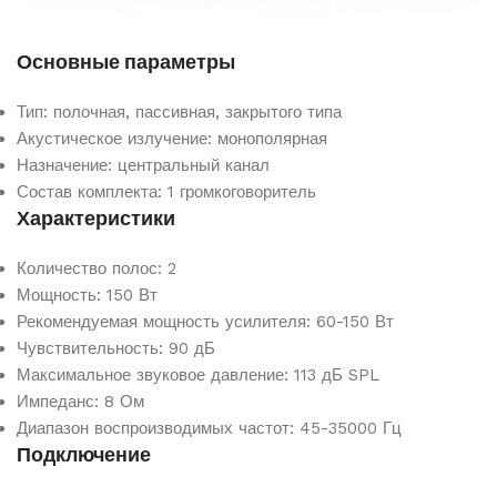
Вы можете отслеживать статус вашего заказа в
личном кабинете
Основные параметры
Тип:
полочная, пассивная, закрытого типа
Подробнее об условиях доставки и работе служб вы
Акустическое излучение:
монополярная
можете узнать на странице
Оплата и доставка
.
Назначение:
центральный канал
Состав комплекта:
1 громкоговоритель
Характеристики
Количество полос:
2
Мощность:
150 Вт
Рекомендуемая мощность усилителя:
60-150 Вт
Чувствительность:
90 дБ
Максимальное звуковое давление:
113 дБ SPL
Импеданс:
8 Ом
Диапазон воспроизводимых частот:
45-35000 Гц
Подключение