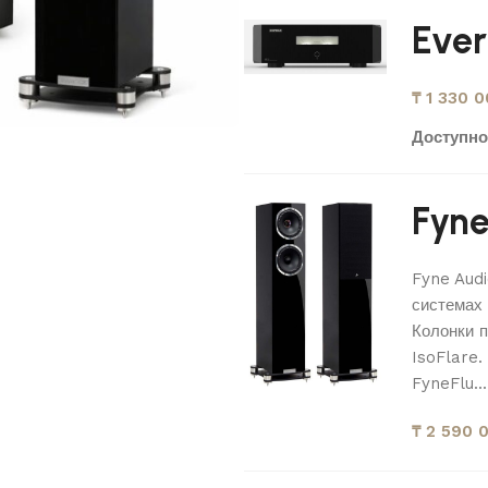
Ever
₸
1 330 0
Доступно
Fyne
Fyne Audi
системах
Колонки 
IsoFlare.
FyneFlu...
₸
2 590 