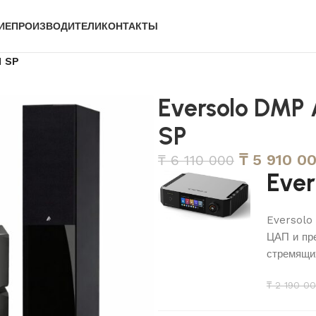
ИЕ
ПРОИЗВОДИТЕЛИ
КОНТАКТЫ
1 SP
Eversolo DMP 
SP
₸
5 910 0
₸
6 110 000
Ever
Eversolo
ЦАП и пр
стремящих
₸
2 190 0