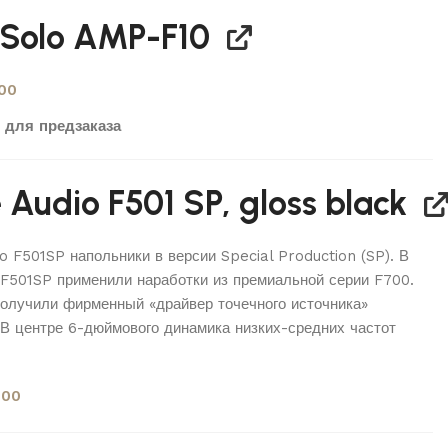
Solo AMP-F10
00
 для предзаказа
 Audio F501 SP, gloss black
o F501SP напольники в версии Special Production (SP). В
 F501SP применили наработки из премиальной серии F700.
получили фирменный «драйвер точечного источника»
 В центре 6-дюймового динамика низких-средних частот
000