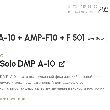
8 (701) 715-38-56
8 (747) 967-73-50
A-10 + AMP-F10 + F 501
EverSolo
00
Solo DMP A-10
 DMP-A10 — это долгожданный флагманский сетевой плеер,
едусилитель, предназначенный для аудиофилов,
ся к высочайшему качеству звучания и гибкости настройки.
₸
1 990 000
00