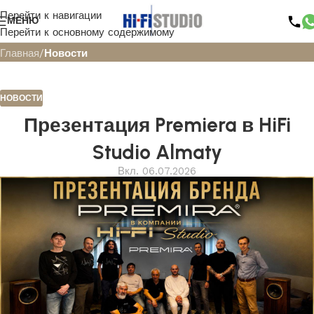
Перейти к навигации
Блог
МЕНЮ
Перейти к основному содержимому
Главная
/
Новости
НОВОСТИ
Презентация Premiera в HiFi
Studio Almaty
Вкл. 06.07.2026