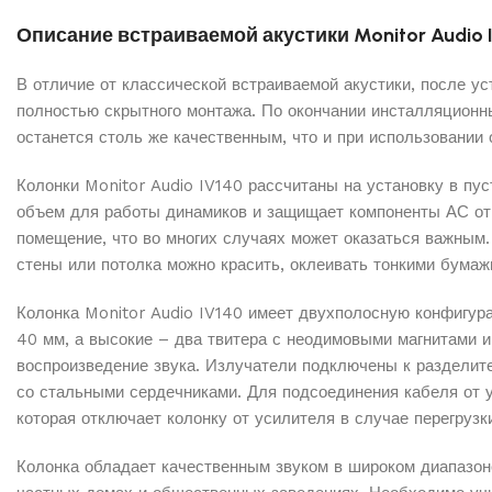
Описание встраиваемой акустики Monitor Audio 
В отличие от классической встраиваемой акустики, после ус
полностью скрытного монтажа. По окончании инсталляционны
останется столь же качественным, что и при использовани
Колонки Monitor Audio IV140 рассчитаны на установку в п
объем для работы динамиков и защищает компоненты АС от 
помещение, что во многих случаях может оказаться важным.
стены или потолка можно красить, оклеивать тонкими бума
Колонка Monitor Audio IV140 имеет двухполосную конфигур
40 мм, а высокие – два твитера с неодимовыми магнитами и
воспроизведение звука. Излучатели подключены к разделит
со стальными сердечниками. Для подсоединения кабеля от
которая отключает колонку от усилителя в случае перегрузк
Колонка обладает качественным звуком в широком диапазон