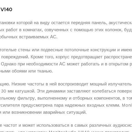
IV140
тановки которой на виду остается передняя панель, акустичес
х работ в комнатах, озвученных с помощью этих колонок, буд
и обычных встраиваемых АС.
устотелые стены или подвесные потолочные конструкции и име
повреждений. Кроме того, корпус предотвращает распростране
 Однако при необходимости АС может работать и в открытом 
жными обоями или тканью.
ацию. Низкие частоты в ней воспроизводит мощный излучатель
 30 мм катушкой. Эти динамики заставляют колебаться поверхн
ельному фильтру, выполненному и отборных компонентов, в то
 усилителя предусмотрена пара надежных входных клемм. Mon
и или возникновении аварийных ситуаций.
е частот и может использоваться в самых различных аудиосис