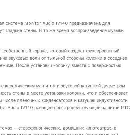
кая система Monitor Audio IV140 предназначена для
ут гладкие стены. В то же время воспроизведение музыки
ют собственный корпус, который создает фиксированный
ние звуковых волн от тыльной стороны колонки в соседнее
режиме. После установки колонку вместе с поверхностью
 с керамическим магнитом и звуковой катушкой диаметром
ость стены в месте установки колонки, что и обеспечивает
м числе плёночных конденсаторов и катушек индуктивности
itor Audio IV140 оснащена быстродействующей защитой PTC
темах – стерефононических, домашних кинотеатрах, в