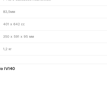
83,5мм
401 х 642 сс
350 х 591 х 95 мм
1,2 кг
o IV140