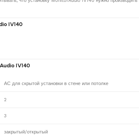
ывать, что установку MonitorAudio IV140 нужно производить 
io IV140
Audio IV140
АС для скрытой установки в стене или потолке
2
3
закрытый/открытый