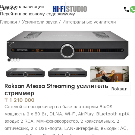
Перейти к навигации
МЕНЮ
Перейти к основному содержимому
Главная
/
Усилители звука
/
Интегральные усилители
Roksan Atessa Streaming усилитель
Roksan
стриммер
₸
1 210 000
Сетевой стереоресивер на базе платформы BluOS,
мощность 2 х 80 Вт, DLNA, Wi-Fi, AirPlay, Bluetooth aptX,
входы: 2 RCA, MM-фонокорректор, 2 коаксиальных, 2
оптических, 2 х USB-порта, LAN-интерфейс, выходы: АС,