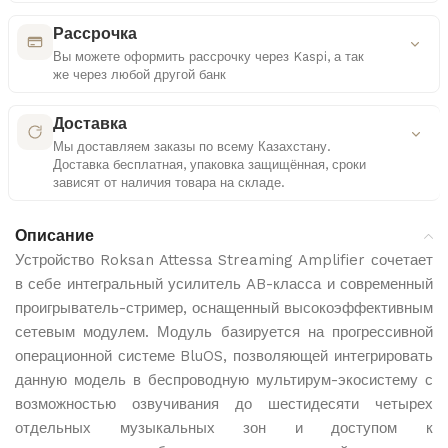
Как мы проверяем оригинальность
Рассрочка
Вы можете оформить рассрочку через Kaspi, а так
же через любой другой банк
Сертифицированные поставки
Удобные платежные решения
Работаем только с официальными дистрибьюторами
Доставка
Мы доставляем заказы по всему Казахстану.
Многоступенчатая проверка
Доставка бесплатная, упаковка защищённая, сроки
Контроль документов и комплектации каждого
Выбор способа оплаты
зависят от наличия товара на складе.
товара
Рассрочка или кредит — на ваше усмотрение
Подробнее о доставке
Контроль качества
Описание
Прозрачные условия
Проверка упаковки и внешнего вида перед отправкой
Устройство Roksan Attessa Streaming Amplifier сочетает
Все параметры видны до подтверждения
в себе интегральный усилитель AB-класса и современный
Бесплатная доставка
проигрыватель-стример, оснащенный высокоэффективным
Доставка по всему Казахстану абсолютно бесплатно
для всех заказов
сетевым модулем. Модуль базируется на прогрессивной
Kaspi
операционной системе BluOS, позволяющей интегрировать
Защищенная упаковка
данную модель в беспроводную мультирум-экосистему с
Все товары упаковываются в надежные материалы
возможностью озвучивания до шестидесяти четырех
для сохранности при транспортировке
отдельных музыкальных зон и доступом к
Сроки доставки