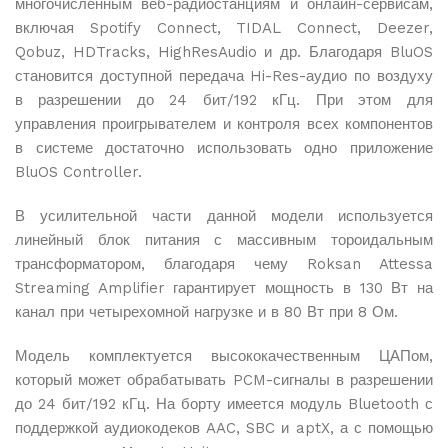
многочисленным веб-радиостанциям и онлайн-сервисам,
Доставка от 1 до 5 рабочих дней в зависимости от
включая Spotify Connect, TIDAL Connect, Deezer,
наличия товара на складе
Qobuz, HDTracks, HighResAudio и др. Благодаря BluOS
Отслеживание заказа
становится доступной передача Hi-Res-аудио по воздуху
Вы можете отслеживать статус вашего заказа в
в разрешении до 24 бит/192 кГц. При этом для
личном кабинете
управления проигрывателем и контроля всех компонентов
в системе достаточно использовать одно приложение
BluOS Controller.
Подробнее об условиях доставки и работе служб вы
можете узнать на странице
Оплата и доставка
.
В усилительной части данной модели используется
линейный блок питания с массивным тороидальным
трансформатором, благодаря чему Roksan Attessa
Streaming Amplifier гарантирует мощность в 130 Вт на
канал при четырехомной нагрузке и в 80 Вт при 8 Ом.
Модель комплектуется высококачественным ЦАПом,
который может обрабатывать PCM-сигналы в разрешении
до 24 бит/192 кГц. На борту имеется модуль Bluetooth с
поддержкой аудиокодеков AAC, SBC и aptX, а с помощью