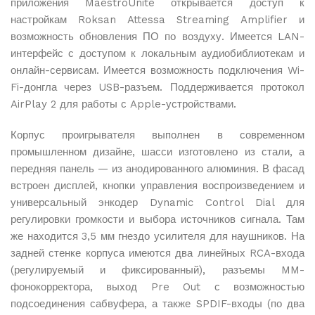
приложения MaestroUnite открывается доступ к
настройкам Roksan Attessa Streaming Amplifier и
возможность обновления ПО по воздуху. Имеется LAN-
интерфейс с доступом к локальным аудиобиблиотекам и
онлайн-сервисам. Имеется возможность подключения Wi-
Fi-донгла через USB-разъем. Поддерживается протокол
AirPlay 2 для работы с Apple-устройствами.
Корпус проигрывателя выполнен в современном
промышленном дизайне, шасси изготовлено из стали, а
передняя панель — из анодированного алюминия. В фасад
встроен дисплей, кнопки управления воспроизведением и
универсальный энкодер Dynamic Control Dial для
регулировки громкости и выбора источников сигнала. Там
же находится 3,5 мм гнездо усилителя для наушников. На
задней стенке корпуса имеются два линейных RCA-входа
(регулируемый и фиксированный), разъемы MM-
фонокорректора, выход Pre Out с возможностью
подсоединения сабвуфера, а также SPDIF-входы (по два