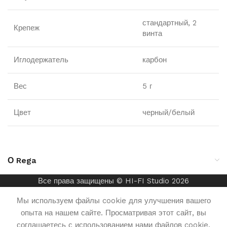
стандартный, 2
Крепеж
винта
Иглодержатель
карбон
Вес
5 г
Цвет
черный/белый
О Rega
Все права защищены © HI-FI Studio 2026
Мы используем файлы cookie для улучшения вашего
Пр
Rega
Доступно
₸
45
опыта на нашем сайте. Просматривая этот сайт, вы
Carbon
для
соглашаетесь с использованием нами файлов cookie.
000