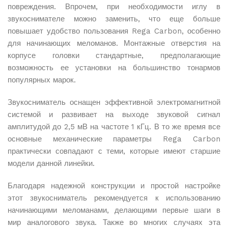
личном кабинете
повреждения. Впрочем, при необходимости иглу в
звукоснимателе можно заменить, что еще больше
повышает удобство пользования Rega Carbon, особенно
Подробнее об условиях доставки и работе служб вы
для начинающих меломанов. Монтажные отверстия на
можете узнать на странице
Оплата и доставка
.
корпусе головки стандартные, предполагающие
возможность ее установки на большинство тонармов
популярных марок.
Звукосниматель оснащен эффективной электромагнитной
системой и развивает на выходе звуковой сигнал
амплитудой до 2,5 мВ на частоте 1 кГц. В то же время все
основные механические параметры Rega Carbon
практически совпадают с теми, которые имеют старшие
модели данной линейки.
Благодаря надежной конструкции и простой настройке
этот звукосниматель рекомендуется к использованию
начинающими меломанами, делающими первые шаги в
мир аналогового звука. Также во многих случаях эта