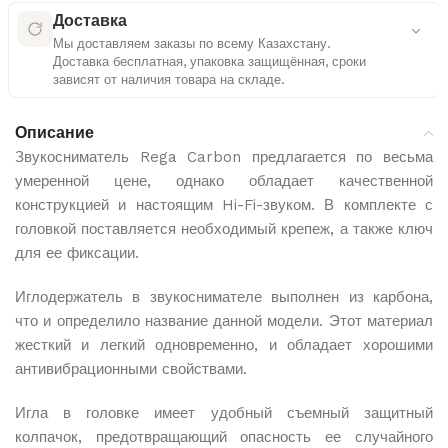
Удобные платежные решения
Работаем только с официальными дистрибьюторами
Доставка
Мы доставляем заказы по всему Казахстану.
Многоступенчатая проверка
Доставка бесплатная, упаковка защищённая, сроки
Контроль документов и комплектации каждого
Выбор способа оплаты
зависят от наличия товара на складе.
товара
Рассрочка или кредит — на ваше усмотрение
Подробнее о доставке
Контроль качества
Описание
Прозрачные условия
Проверка упаковки и внешнего вида перед отправкой
Звукосниматель Rega Carbon предлагается по весьма
Все параметры видны до подтверждения
умеренной цене, однако обладает качественной
Бесплатная доставка
конструкцией и настоящим Hi-Fi-звуком. В комплекте с
Доставка по всему Казахстану абсолютно бесплатно
для всех заказов
головкой поставляется необходимый крепеж, а также ключ
Kaspi
для ее фиксации.
Защищенная упаковка
Все товары упаковываются в надежные материалы
Иглодержатель в звукоснимателе выполнен из карбона,
для сохранности при транспортировке
что и определило название данной модели. Этот материал
Сроки доставки
жесткий и легкий одновременно, и обладает хорошими
Доставка от 1 до 5 рабочих дней в зависимости от
антивибрационными свойствами.
наличия товара на складе
Игла в головке имеет удобный съемный защитный
Отслеживание заказа
колпачок, предотвращающий опасность ее случайного
Вы можете отслеживать статус вашего заказа в