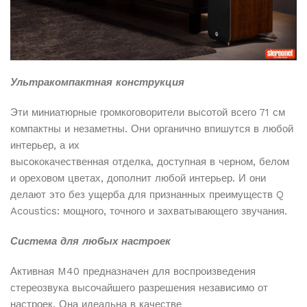
Доставка от 1 до 5 рабочих дней в зависимости от
наличия товара на складе
Отслеживание заказа
Вы можете отслеживать статус вашего заказа в
личном кабинете
Ультракомпактная конструкция
Эти миниатюрные громкоговорители высотой всего 71 см
Подробнее об условиях доставки и работе служб вы
компактны и незаметны. Они органично впишутся в любой
можете узнать на странице
Оплата и доставка
.
интерьер, а их
высококачественная отделка, доступная в черном, белом
и ореховом цветах, дополнит любой интерьер. И они
делают это без ущерба для признанных преимуществ Q
Acoustics: мощного, точного и захватывающего звучания.
Система для любых настроек
Активная M40 предназначен для воспроизведения
стереозвука высочайшего разрешения независимо от
настроек. Она идеальна в качестве