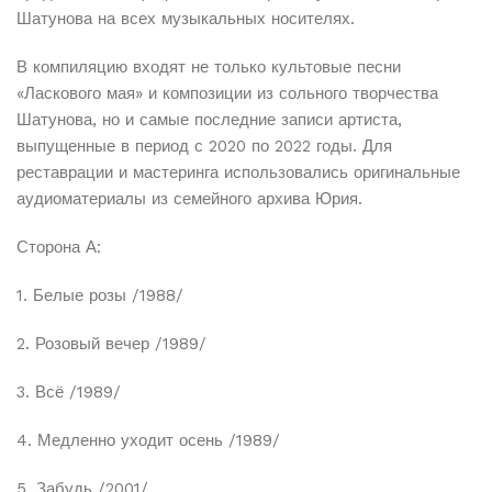
Kaspi
Шатунова на всех музыкальных носителях.
Защищенная упаковка
Все товары упаковываются в надежные материалы
В компиляцию входят не только культовые песни
для сохранности при транспортировке
«Ласкового мая» и композиции из сольного творчества
Сроки доставки
Шатунова, но и самые последние записи артиста,
Доставка от 1 до 5 рабочих дней в зависимости от
выпущенные в период с 2020 по 2022 годы. Для
наличия товара на складе
реставрации и мастеринга использовались оригинальные
аудиоматериалы из семейного архива Юрия.
Отслеживание заказа
Вы можете отслеживать статус вашего заказа в
личном кабинете
Сторона А:
1. Белые розы /1988/
Подробнее об условиях доставки и работе служб вы
2. Розовый вечер /1989/
можете узнать на странице
Оплата и доставка
.
3. Всё /1989/
4. Медленно уходит осень /1989/
5. Забудь /2001/