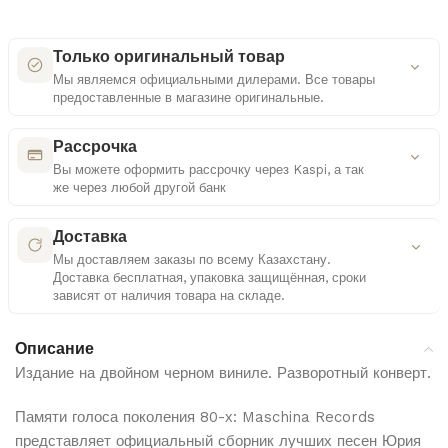
Только оригинальный товар
Мы являемся официальными дилерами. Все товары
предоставленные в магазине оригинальные.
Как мы проверяем оригинальность
Рассрочка
Вы можете оформить рассрочку через Kaspi, а так
же через любой другой банк
Сертифицированные поставки
Удобные платежные решения
Работаем только с официальными дистрибьюторами
Доставка
Мы доставляем заказы по всему Казахстану.
Многоступенчатая проверка
Доставка бесплатная, упаковка защищённая, сроки
Контроль документов и комплектации каждого
Выбор способа оплаты
зависят от наличия товара на складе.
товара
Рассрочка или кредит — на ваше усмотрение
Подробнее о доставке
Контроль качества
Описание
Прозрачные условия
Проверка упаковки и внешнего вида перед отправкой
Издание на двойном черном виниле. Разворотный конверт.
Все параметры видны до подтверждения
Бесплатная доставка
Памяти голоса поколения 80-х: Maschina Records
Доставка по всему Казахстану абсолютно бесплатно
представляет официальный сборник лучших песен Юрия
для всех заказов