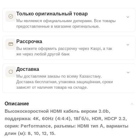
Только оригинальный товар
Мы являемся официальными дилерами. Все товары
предоставленные в магазине оригинальные.
Как мы проверяем оригинальность
Рассрочка
Вы можете оформить рассрочку через Kaspi, а так
же через любой другой банк
Сертифицированные поставки
Удобные платежные решения
Работаем только с официальными дистрибьюторами
Доставка
Мы доставляем заказы по всему Казахстану.
Многоступенчатая проверка
Доставка бесплатная, упаковка защищённая, сроки
Контроль документов и комплектации каждого
Выбор способа оплаты
зависят от наличия товара на складе.
товара
Рассрочка или кредит — на ваше усмотрение
Подробнее о доставке
Контроль качества
Описание
Прозрачные условия
Проверка упаковки и внешнего вида перед отправкой
Высокоскоростной HDMI кабель версии 2.0b,
Все параметры видны до подтверждения
поддержка: 4K, 60Hz (4:4:4), 18Гб/с, HDR, HDCP 2.2,
Бесплатная доставка
серия: Performance, разъемы: HDMI тип А, варианты
Доставка по всему Казахстану абсолютно бесплатно
для всех заказов
длин (м): 8, 10, 12, 15.
Kaspi