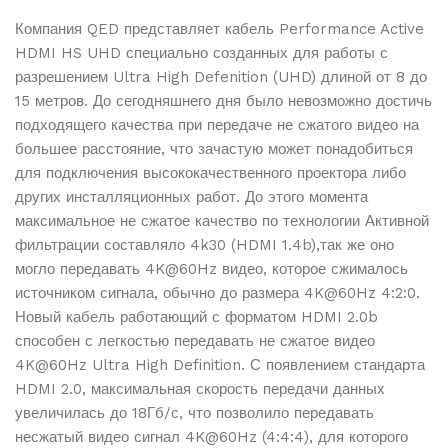
Защищенная упаковка
Компания QED представляет кабель Performance Active
Все товары упаковываются в надежные материалы
HDMI HS UHD специально созданных для работы с
для сохранности при транспортировке
разрешением Ultra High Defenition (UHD) длиной от 8 до
Сроки доставки
15 метров. До сегодняшнего дня было невозможно достичь
Доставка от 1 до 5 рабочих дней в зависимости от
подходящего качества при передаче не сжатого видео на
наличия товара на складе
большее расстояние, что зачастую может понадобиться
Отслеживание заказа
для подключения высококачественного проектора либо
Вы можете отслеживать статус вашего заказа в
других инсталляционных работ. До этого момента
личном кабинете
максимальное не сжатое качество по технологии Активной
фильтрации составляло 4k30 (HDMI 1.4b),так же оно
могло передавать 4K@60Hz видео, которое сжималось
Подробнее об условиях доставки и работе служб вы
источником сигнала, обычно до размера 4K@60Hz 4:2:0.
можете узнать на странице
Оплата и доставка
.
Новый кабель работающий с форматом HDMI 2.0b
способен с легкостью передавать не сжатое видео
4K@60Hz Ultra High Definition. С появлением стандарта
HDMI 2.0, максимальная скорость передачи данных
увеличилась до 18Гб/с, что позволило передавать
несжатый видео сигнал 4K@60Hz (4:4:4), для которого