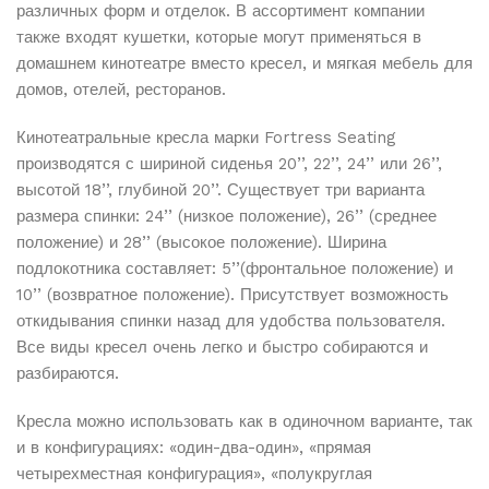
различных форм и отделок. В ассортимент компании
Доставка по всему Казахстану абсолютно бесплатно
для всех заказов
также входят кушетки, которые могут применяться в
Kaspi
домашнем кинотеатре вместо кресел, и мягкая мебель для
Защищенная упаковка
домов, отелей, ресторанов.
Все товары упаковываются в надежные материалы
для сохранности при транспортировке
Кинотеатральные кресла марки Fortress Seating
Сроки доставки
производятся с шириной сиденья 20’’, 22’’, 24’’ или 26’’,
Доставка от 1 до 5 рабочих дней в зависимости от
высотой 18’’, глубиной 20’’. Существует три варианта
наличия товара на складе
размера спинки: 24’’ (низкое положение), 26’’ (среднее
Отслеживание заказа
положение) и 28’’ (высокое положение). Ширина
Вы можете отслеживать статус вашего заказа в
подлокотника составляет: 5’’(фронтальное положение) и
личном кабинете
10’’ (возвратное положение). Присутствует возможность
откидывания спинки назад для удобства пользователя.
Все виды кресел очень легко и быстро собираются и
Подробнее об условиях доставки и работе служб вы
разбираются.
можете узнать на странице
Оплата и доставка
.
Кресла можно использовать как в одиночном варианте, так
и в конфигурациях: «один-два-один», «прямая
четырехместная конфигурация», «полукруглая