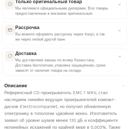
Только оригинальный товар
Мы являемся официальными дилерами. Все товары
предоставленные в магазине оригинальные.
Как мы проверяем оригинальность
Рассрочка
Вы можете оформить рассрочку через Kaspi, а так
же через любой другой банк
Сертифицированные поставки
Удобные платежные решения
Работаем только с официальными дистрибьюторами
Доставка
Мы доставляем заказы по всему Казахстану.
Многоступенчатая проверка
Доставка бесплатная, упаковка защищённая, сроки
Контроль документов и комплектации каждого
Выбор способа оплаты
зависят от наличия товара на складе.
товара
Рассрочка или кредит — на ваше усмотрение
Подробнее о доставке
Контроль качества
Описание
Прозрачные условия
Проверка упаковки и внешнего вида перед отправкой
Референсный CD-проигрыватель EMC 1 MKV, стал
Все параметры видны до подтверждения
наследием линейки ведущих проигрывателей компакт-
Бесплатная доставка
дисков Electrocompaniet, но получил обновленную
Доставка по всему Казахстану абсолютно бесплатно
для всех заказов
электронику в топологии «двойное моно». Изготовитель
Kaspi
заявил об уровне шумов менее 130 дБ и коэффициенте
Защищенная упаковка
нелинейных искажений по крайней мере в 0,003%. Также