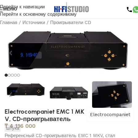
Перейти к навигации
МЕНЮ
Перейти к основному содержимому
Главная
/
Источники
/
Проигрыватели CD
Electrocompaniet EMC 1 MK
Electrocompaniet
V, CD-проигрыватель
₸
4 116 000
штука
Референсный CD-проигрыватель EMC 1 MKV, стал