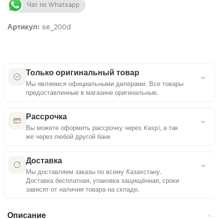
Чат по Whatsapp
Артикул:
se_200d
Только оригинальный товар
Мы являемся официальными дилерами. Все товары
предоставленные в магазине оригинальные.
Как мы проверяем оригинальность
Рассрочка
Вы можете оформить рассрочку через Kaspi, а так
же через любой другой банк
Сертифицированные поставки
Удобные платежные решения
Работаем только с официальными дистрибьюторами
Доставка
Мы доставляем заказы по всему Казахстану.
Многоступенчатая проверка
Доставка бесплатная, упаковка защищённая, сроки
Контроль документов и комплектации каждого
Выбор способа оплаты
зависят от наличия товара на складе.
товара
Рассрочка или кредит — на ваше усмотрение
Подробнее о доставке
Контроль качества
Описание
Прозрачные условия