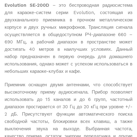
Проверка упаковки и внешнего вида перед отправкой
Evolution SE-200D
– это беспроводная радиосистема
Все параметры видны до подтверждения
для караоке-систем серии Evolution, состоящая из
Бесплатная доставка
двухканального приемника в прочном металлическом
Доставка по всему Казахстану абсолютно бесплатно
для всех заказов
корпусе и двух ручных микрофонов. Трансляция сигнала
Kaspi
осуществляется в общедоступном РЧ-диапазоне 660 –
Защищенная упаковка
690 МГц, а рабочий диапазон в пространстве может
Все товары упаковываются в надежные материалы
достигать 40 метров в наилучших условиях. Данный
для сохранности при транспортировке
набор предназначен в первую очередь для домашнего
Сроки доставки
использования, однако может с успехом использоваться в
Доставка от 1 до 5 рабочих дней в зависимости от
небольших караоке-клубах и кафе.
наличия товара на складе
Отслеживание заказа
Приемник оснащен двумя антеннами, что способствует
Вы можете отслеживать статус вашего заказа в
высокоточному приему аудиосигнала. Прибор позволяет
личном кабинете
использовать до 15 каналов и до 6 групп, частотный
диапазон простирается от 30 Гц до 20 кГц при уровне +/-
2 дБ. Присутствуют функции автоматического поиска
Подробнее об условиях доставки и работе служб вы
свободной частоты, блокировки всех клавиш, а также
можете узнать на странице
Оплата и доставка
.
выключения звука на выходе. Выбранная частота,
качество приема, остаток энергии передатчика и другие