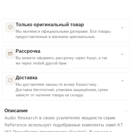
Только оригинальный товар
Мы являемся официальными дилерами. Все товары
предоставленные в магазине оригинальные.
Как мы проверяем оригинальность
Рассрочка
Вы можете оформить рассрочку через Kaspi, а так
же через любой другой банк
Сертифицированные поставки
Удобные платежные решения
Работаем только с официальными дистрибьюторами
Доставка
Мы доставляем заказы по всему Казахстану.
Многоступенчатая проверка
Доставка бесплатная, упаковка защищённая, сроки
Контроль документов и комплектации каждого
Выбор способа оплаты
зависят от наличия товара на складе.
товара
Рассрочка или кредит — на ваше усмотрение
Подробнее о доставке
Контроль качества
Описание
Прозрачные условия
Проверка упаковки и внешнего вида перед отправкой
Audio Research в своих усилителях мощности серии
Все параметры видны до подтверждения
Reference использует подобранные комплекты ламп KT
Бесплатная доставка