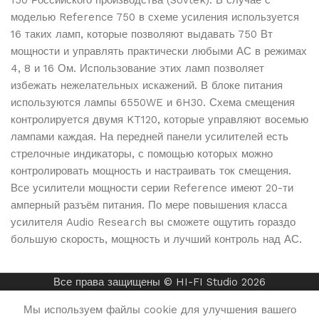
150 Российского производства (Sovtek). В случае с
Доставка по всему Казахстану абсолютно бесплатно
для всех заказов
моделью Reference 750 в схеме усиления используется
Kaspi
16 таких ламп, которые позволяют выдавать 750 Вт
Защищенная упаковка
мощности и управлять практически любыми АС в режимах
Все товары упаковываются в надежные материалы
4, 8 и 16 Ом. Использование этих ламп позволяет
для сохранности при транспортировке
избежать нежелательных искажений. В блоке питания
Сроки доставки
используются лампы 6550WE и 6H30. Схема смещения
Доставка от 1 до 5 рабочих дней в зависимости от
контролируется двумя KT120, которые управляют восемью
наличия товара на складе
лампами каждая. На передней панели усилителей есть
Отслеживание заказа
стрелочные индикаторы, с помощью которых можно
Вы можете отслеживать статус вашего заказа в
контролировать мощность и настраивать ток смещения.
личном кабинете
Все усилители мощности серии Reference имеют 20-ти
амперный разъём питания. По мере повышения класса
усилителя Audio Research вы сможете ощутить гораздо
Подробнее об условиях доставки и работе служб вы
большую скорость, мощность и лучший контроль над АС.
можете узнать на странице
Оплата и доставка
.
Все права защищены © HI-FI Studio 2026
Audio
Research
Мы используем файлы cookie для улучшения вашего
Reference
₸
22