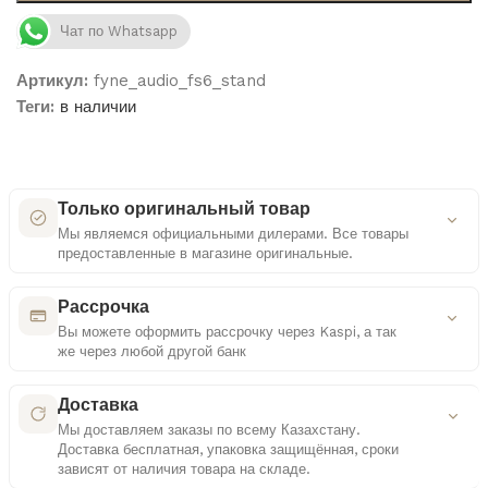
Чат по Whatsapp
Артикул:
fyne_audio_fs6_stand
Теги:
в наличии
Только оригинальный товар
Мы являемся официальными дилерами. Все товары
предоставленные в магазине оригинальные.
Как мы проверяем оригинальность
Рассрочка
Вы можете оформить рассрочку через Kaspi, а так
же через любой другой банк
Сертифицированные поставки
Удобные платежные решения
Работаем только с официальными дистрибьюторами
Доставка
Мы доставляем заказы по всему Казахстану.
Многоступенчатая проверка
Доставка бесплатная, упаковка защищённая, сроки
Контроль документов и комплектации каждого
Выбор способа оплаты
зависят от наличия товара на складе.
товара