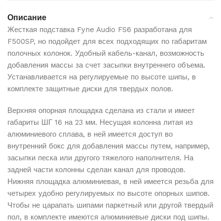
Рассрочка или кредит — на ваше усмотрение
Подробнее о доставке
Контроль качества
Описание
Прозрачные условия
Проверка упаковки и внешнего вида перед отправкой
Жесткая подставка Fyne Audio FS6 разработана для
Все параметры видны до подтверждения
F500SP, но подойдет для всех подходящих по габаритам
Бесплатная доставка
полочных колонок. Удобный кабель-канал, возможность
Доставка по всему Казахстану абсолютно бесплатно
для всех заказов
добавления массы за счет засыпки внутреннего объема.
Kaspi
Устанавливается на регулируемые по высоте шипы, в
Защищенная упаковка
комплекте защитные диски для твердых полов.
Все товары упаковываются в надежные материалы
для сохранности при транспортировке
Верхняя опорная площадка сделана из стали и имеет
Сроки доставки
габариты ШГ 16 на 23 мм. Несущая колонна литая из
Доставка от 1 до 5 рабочих дней в зависимости от
алюминиевого сплава, в ней имеется доступ во
наличия товара на складе
внутренний бокс для добавления массы путем, например,
Отслеживание заказа
засыпки песка или другого тяжелого наполнителя. На
Вы можете отслеживать статус вашего заказа в
задней части колонны сделан канал для проводов.
личном кабинете
Нижняя площадка алюминиевая, в ней имеется резьба для
четырех удобно регулируемых по высоте опорных шипов.
Чтобы не царапать шипами паркетный или другой твердый
Подробнее об условиях доставки и работе служб вы
пол, в комплекте имеются алюминиевые диски под шипы.
можете узнать на странице
Оплата и доставка
.