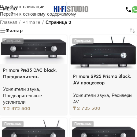
Перейти к навигации
МЕНЮ
Перейти к основному содержимому
Главная
/
Primare
/
Страница 2
Фильтр
Предзаказ
Предзаказ
Primare Pre35 DAC black,
Primare SP25 Prisma Black,
Предусилитель
AV процессор
Усилители звука
,
Усилители звука
,
Ресиверы
Предварительные
AV
усилители
₸
2 725 500
₸
2 472 500
Предзаказ
Предзаказ