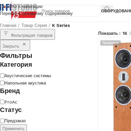
Перейти к навигации
ОБОРУДОВАН
Перейти к основному содержимому
Главная
/
Товар Серия
/
K Series
Показать
16
Фильтрация товаров
Предзаказ
Закрыть
Фильтры
Категория
Акустические системы
Напольная акустика
Бренд
ProAс
Статус
Предзаказ
Применить