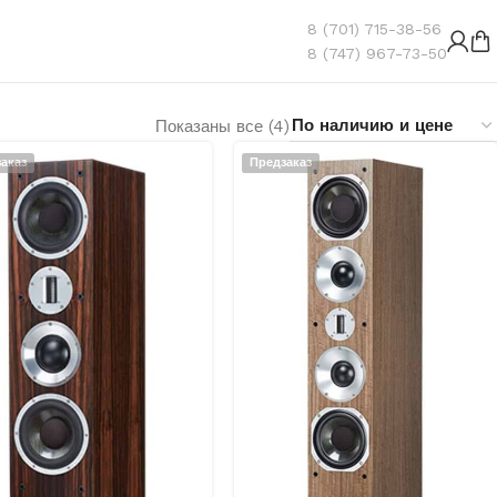
8 (701) 715-38-56
8 (747) 967-73-50
Показаны все (4)
аказ
Предзаказ