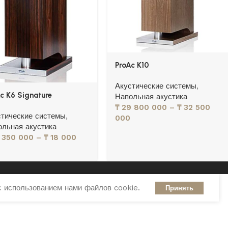
ProAc K10
Акустические системы
,
c K6 Signature
Напольная акустика
₸
29 800 000
–
₸
32 500
стические системы
,
000
ольная акустика
 350 000
–
₸
18 000
с использованием нами файлов cookie.
Принять