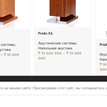
ProAc K6
Акустические системы
,
 системы
,
ProA
Напольная акустика
устика
₸
12 000 000
–
₸
13 000
Аку
–
₸
10 600
000
Нап
₸
16
000
 на нашем сайте. Просматривая этот сайт, вы соглашаетесь 